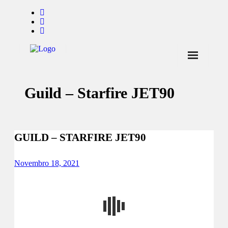
Início
Guild – Starfire JET90
Notícias
Marcas
Endorsers
GUILD – STARFIRE JET90
Pontos de Venda
Novembro 18, 2021
Promoções
Contactos