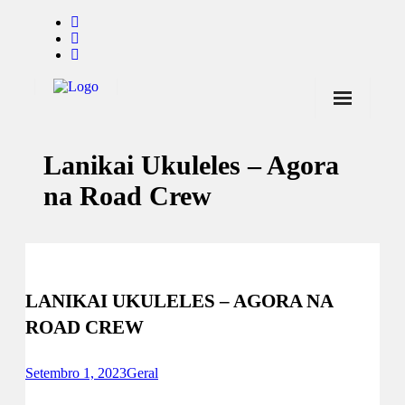
Início
Lanikai Ukuleles – Agora
Notícias
na Road Crew
Marcas
Endorsers
Pontos de Venda
LANIKAI UKULELES – AGORA NA
Promoções
ROAD CREW
Contactos
Setembro 1, 2023
Geral