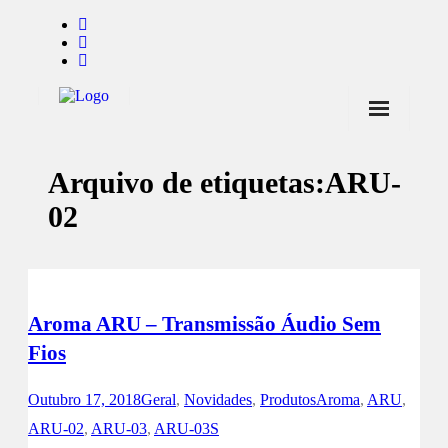
Início
Arquivo de etiquetas:
ARU-
Notícias
02
Marcas
Endorsers
Pontos de Venda
Aroma ARU – Transmissão Áudio Sem
Promoções
Fios
Contactos
Outubro 17, 2018
Geral
,
Novidades
,
Produtos
Aroma
,
ARU
,
ARU-02
,
ARU-03
,
ARU-03S