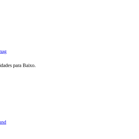
mag
dades para Baixo.
und