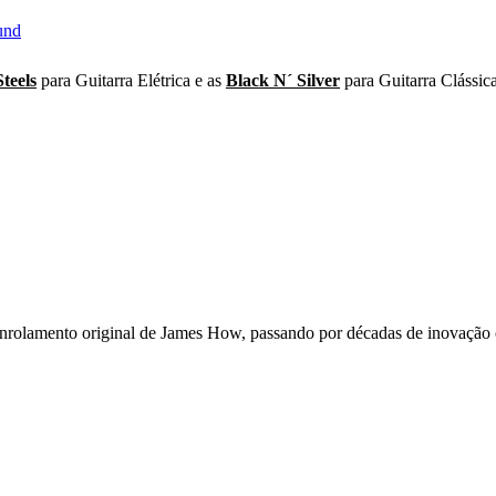
und
Steels
para Guitarra Elétrica e as
Black N´ Silver
para Guitarra Clássica
nrolamento original de James How, passando por décadas de inovação 