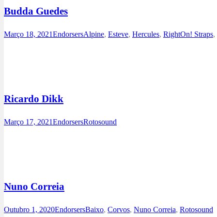
Budda Guedes
Março 18, 2021
Endorsers
Alpine
,
Esteve
,
Hercules
,
RightOn! Straps
,
Facebook
Instagram
Youtube
Ricardo Dikk
Março 17, 2021
Endorsers
Rotosound
Facebook
Instagram
Youtube
Nuno Correia
Outubro 1, 2020
Endorsers
Baixo
,
Corvos
,
Nuno Correia
,
Rotosound