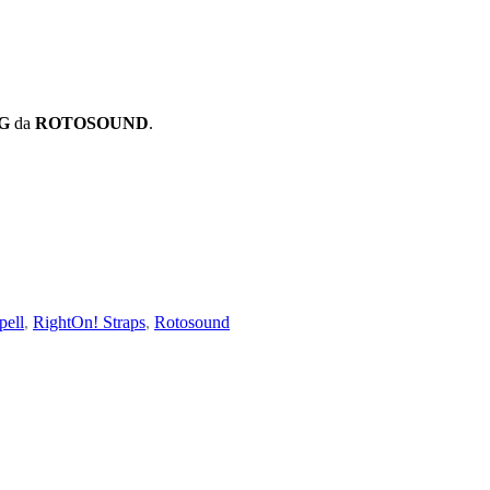
G
da
ROTOSOUND
.
ell
,
RightOn! Straps
,
Rotosound