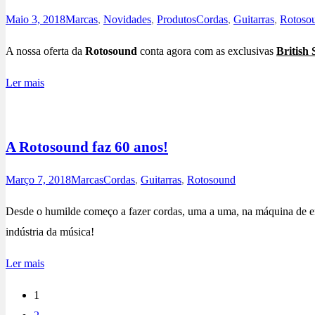
Maio 3, 2018
Marcas
,
Novidades
,
Produtos
Cordas
,
Guitarras
,
Rotoso
A nossa oferta da
Rotosound
conta agora com as exclusivas
British 
Ler mais
A Rotosound faz 60 anos!
Março 7, 2018
Marcas
Cordas
,
Guitarras
,
Rotosound
Desde o humilde começo a fazer cordas, uma a uma, na máquina de e
indústria da música!
Ler mais
1