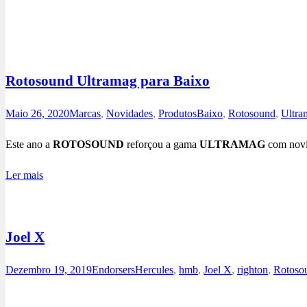
Facebook
Instagram
Youtube
Rotosound Ultramag para Baixo
Maio 26, 2020
Marcas
,
Novidades
,
Produtos
Baixo
,
Rotosound
,
Ultra
Este ano a
ROTOSOUND
reforçou a gama
ULTRAMAG
com novi
Ler mais
Joel X
Dezembro 19, 2019
Endorsers
Hercules
,
hmb
,
Joel X
,
righton
,
Rotoso