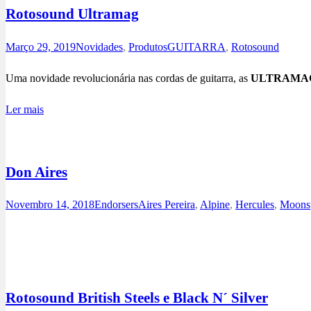
Rotosound Ultramag
Março 29, 2019
Novidades
,
Produtos
GUITARRA
,
Rotosound
Uma novidade revolucionária nas cordas de guitarra, as
ULTRAMA
Ler mais
Don Aires
Novembro 14, 2018
Endorsers
Aires Pereira
,
Alpine
,
Hercules
,
Moonsp
Facebook
Instagram
Rotosound British Steels e Black N´ Silver