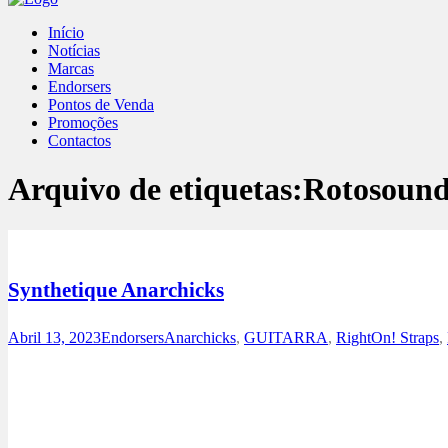
Início
Notícias
Marcas
Endorsers
Pontos de Venda
Promoções
Contactos
Arquivo de etiquetas:
Rotosoun
Synthetique Anarchicks
Abril 13, 2023
Endorsers
Anarchicks
,
GUITARRA
,
RightOn! Straps
,
Instagram
Youtube