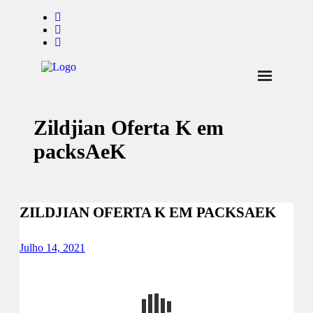
Início
Zildjian Oferta K em
Notícias
packsAeK
Marcas
Endorsers
ZILDJIAN OFERTA K EM PACKSAEK
Pontos de Venda
Promoções
Julho 14, 2021
Contactos