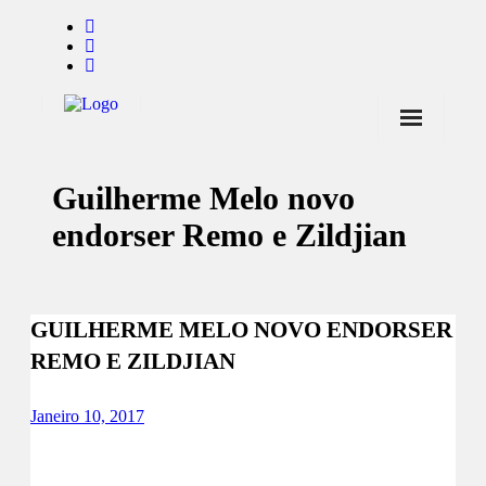
Início
Guilherme Melo novo
Notícias
endorser Remo e Zildjian
Marcas
Endorsers
GUILHERME MELO NOVO ENDORSER
Pontos de Venda
REMO E ZILDJIAN
Promoções
Contactos
Janeiro 10, 2017