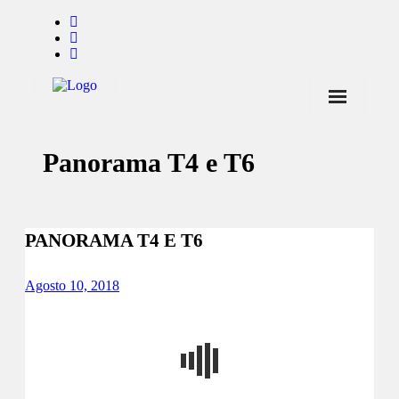
Início
Panorama T4 e T6
Notícias
Marcas
Endorsers
PANORAMA T4 E T6
Pontos de Venda
Agosto 10, 2018
Promoções
Contactos