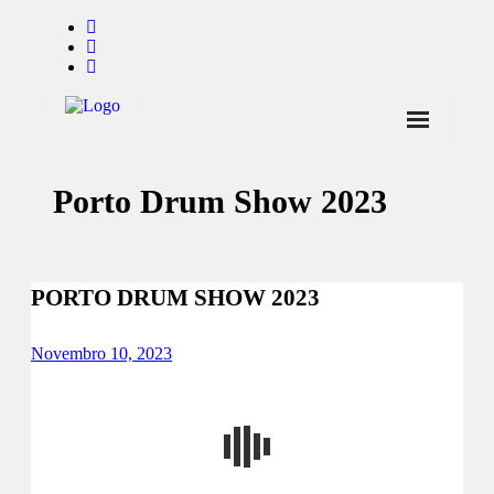
Início
Porto Drum Show 2023
Notícias
Marcas
Endorsers
PORTO DRUM SHOW 2023
Pontos de Venda
Novembro 10, 2023
Promoções
Contactos