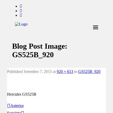
Início
Blog Post Image:
Notícias
GS525B_920
Marcas
Endorsers
Published
Setembro 7, 2015
at
920 × 613
in
GS525B_920
Pontos de Venda
Promoções
Hercules GS525B
Contactos
Anterior
Seguinte