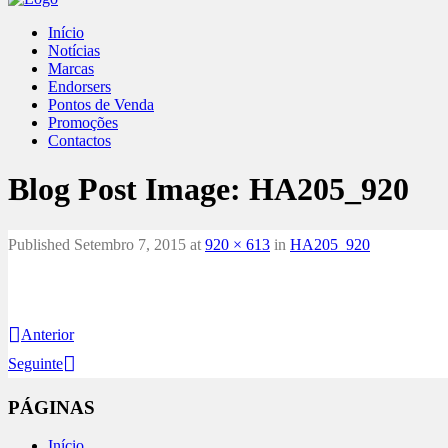
Início
Notícias
Marcas
Endorsers
Pontos de Venda
Promoções
Contactos
Blog Post Image:
HA205_920
Published
Setembro 7, 2015
at
920 × 613
in
HA205_920
Anterior
Seguinte
PÁGINAS
Início