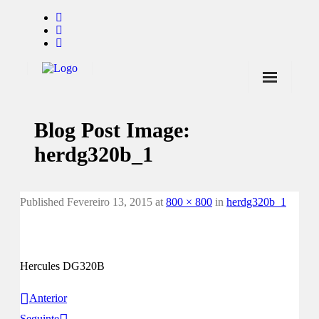
Início
Blog Post Image:
Notícias
herdg320b_1
Marcas
Endorsers
Published
Fevereiro 13, 2015
at
800 × 800
in
herdg320b_1
Pontos de Venda
Promoções
Hercules DG320B
Contactos
Anterior
Seguinte