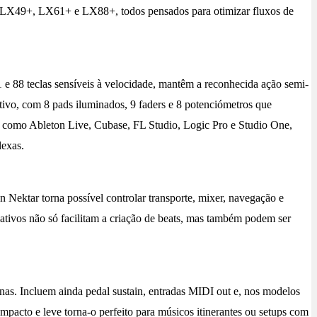
pact LX49+, LX61+ e LX88+, todos pensados para otimizar fluxos de
 e 88 teclas sensíveis à velocidade, mantêm a reconhecida ação semi-
itivo, com 8 pads iluminados, 9 faders e 8 potenciómetros que
o, como Ableton Live, Cubase, FL Studio, Logic Pro e Studio One,
lexas.
Nektar torna possível controlar transporte, mixer, navegação e
eativos não só facilitam a criação de beats, mas também podem ser
s. Incluem ainda pedal sustain, entradas MIDI out e, nos modelos
pacto e leve torna-o perfeito para músicos itinerantes ou setups com