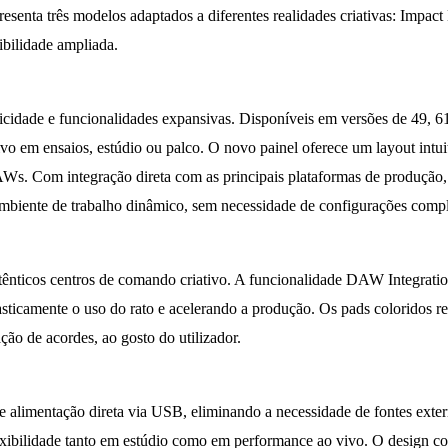
apresenta três modelos adaptados a diferentes realidades criativas: Im
ibilidade ampliada.
icidade e funcionalidades expansivas. Disponíveis em versões de 49, 61
sivo em ensaios, estúdio ou palco. O novo painel oferece um layout intu
DAWs. Com integração direta com as principais plataformas de produçã
 ambiente de trabalho dinâmico, sem necessidade de configurações comp
ênticos centros de comando criativo. A funcionalidade DAW Integration 
asticamente o uso do rato e acelerando a produção. Os pads coloridos r
ção de acordes, ao gosto do utilizador.
imentação direta via USB, eliminando a necessidade de fontes externa
xibilidade tanto em estúdio como em performance ao vivo. O design com