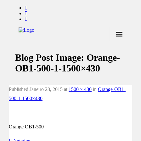
Início
Blog Post Image:
Orange-
Notícias
OB1-500-1-1500×430
Marcas
Endorsers
Published
Janeiro 23, 2015
at
1500 × 430
in
Orange-OB1-
Pontos de Venda
500-1-1500×430
Promoções
Contactos
Orange OB1-500
Anterior