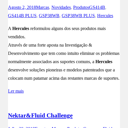
Agosto 2, 2018
Marcas
,
Novidades
,
Produtos
GS414B
,
GS414B PLUS
,
GSP38WB
,
GSP38WB PLUS
,
Hercules
A
Hercules
reformulou alguns dos seus produtos mais
vendidos.
Através de uma forte aposta na Investigação &
Desenvolvimento que tem como intuito eliminar os problemas
normalmente associados aos suportes comuns, a
Hercules
desenvolve soluções pioneiras e modelos patenteados que a
colocam num patamar acima das restantes marcas de suportes.
Ler mais
Nektar&Fluid Challenge