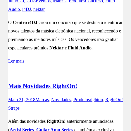
Julho 20, 2018
Eventos
,
Marcas
,
Produtos
Concurso
,
Fluid
Audio
,
i4DJ
,
nektar
O
Centro i4DJ
criou um concurso que se destina a identificar
novos talentos da música eletrónica nacional, reconhecendo e
premiando as melhores músicas. Os vencedores irão ganhar
espetaculares prémios
Nektar e Fluid Audio
.
Ler mais
Mais Novidades RightOn!
Maio 21, 2018
Marcas
,
Novidades
,
Produtos
righton
,
RightOn!
Straps
Além das novidades
RightOn!
anteriormente anunciadas
(
Artist Series
,
Guitar Amp Series
e também a exclusiva