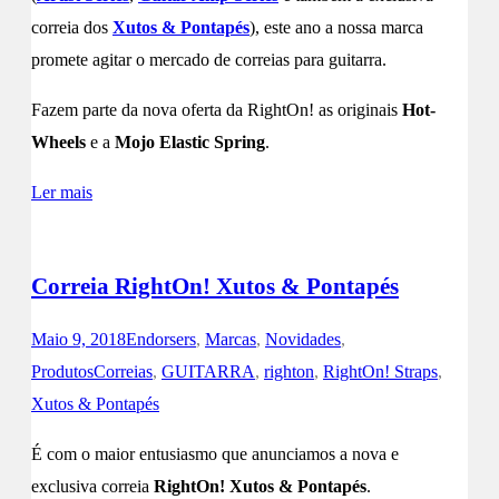
correia dos
Xutos & Pontapés
), este ano a nossa marca
promete agitar o mercado de correias para guitarra.
Fazem parte da nova oferta da RightOn! as originais
Hot-
Wheels
e a
Mojo Elastic Spring
.
Ler mais
Correia RightOn! Xutos & Pontapés
Maio 9, 2018
Endorsers
,
Marcas
,
Novidades
,
Produtos
Correias
,
GUITARRA
,
righton
,
RightOn! Straps
,
Xutos & Pontapés
É com o maior entusiasmo que anunciamos a nova e
exclusiva correia
RightOn! Xutos & Pontapés
.