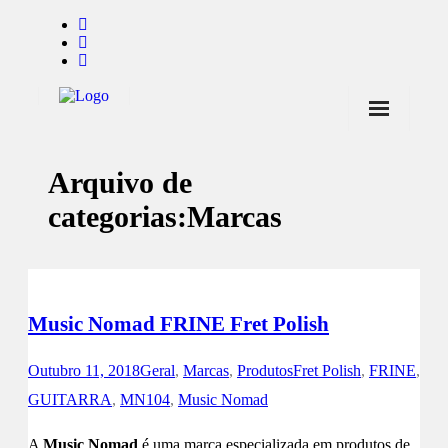
Início
Arquivo de
Notícias
categorias:
Marcas
Marcas
Endorsers
Pontos de Venda
Music Nomad FRINE Fret Polish
Promoções
Outubro 11, 2018
Geral
,
Marcas
,
Produtos
Fret Polish
,
FRINE
,
Contactos
GUITARRA
,
MN104
,
Music Nomad
A
Music Nomad
é uma marca especializada em produtos de