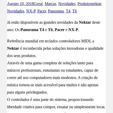
Agosto 10, 2018
Geral
,
Marcas
,
Novidades
,
Produtos
nektar
,
Novidades
,
NX-P
,
Pacer
,
Panorama
,
T4
,
T6
Já estão disponíveis as grandes novidades da
Nektar
deste
ano: Os
Panorama T4
e
T6
,
Pacer
e
NX-P
.
Referência mundial em teclados controladores MIDI, a
Nektar
é reconhecida pelas soluções inovadoras e qualidade
dos seus produtos.
Através de uma gama completa de soluções tanto para
músicos profissionais, entusiastas ou estudantes, capaz de
correr até nos computadores mais modestos. A criação de
música tornou-se mais acessível para muitos e não apenas
para alguns privilegiados.
O controlador é uma parte do sistema, proporcionando
liberdade criativa para compor, ensaiar ou simplesmente tocar,