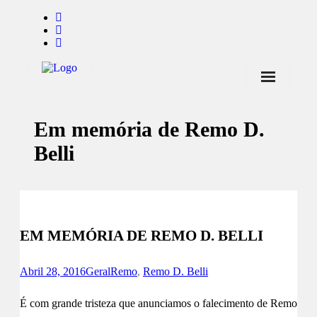
Início
Em memória de Remo D.
Notícias
Belli
Marcas
Endorsers
Pontos de Venda
EM MEMÓRIA DE REMO D. BELLI
Promoções
Contactos
Abril 28, 2016
Geral
Remo
,
Remo D. Belli
É com grande tristeza que anunciamos o falecimento de Remo