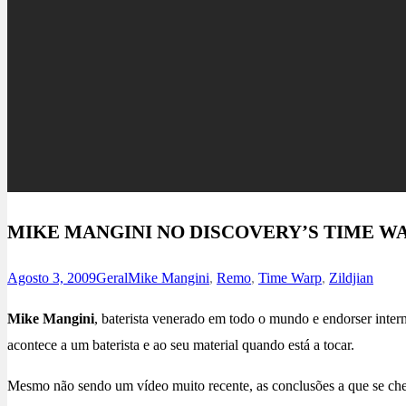
MIKE MANGINI NO DISCOVERY’S TIME W
Agosto 3, 2009
Geral
Mike Mangini
,
Remo
,
Time Warp
,
Zildjian
Mike Mangini
, baterista venerado em todo o mundo e endorser inter
acontece a um baterista e ao seu material quando está a tocar.
Mesmo não sendo um vídeo muito recente, as conclusões a que se che