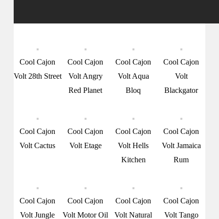
Cool Cajon
Cool Cajon
Cool Cajon
Cool Cajon
Volt 28th Street
Volt Angry
Volt Aqua
Volt
Red Planet
Bloq
Blackgator
Cool Cajon
Cool Cajon
Cool Cajon
Cool Cajon
Volt Cactus
Volt Etage
Volt Hells
Volt Jamaica
Kitchen
Rum
Cool Cajon
Cool Cajon
Cool Cajon
Cool Cajon
Volt Jungle
Volt Motor Oil
Volt Natural
Volt Tango