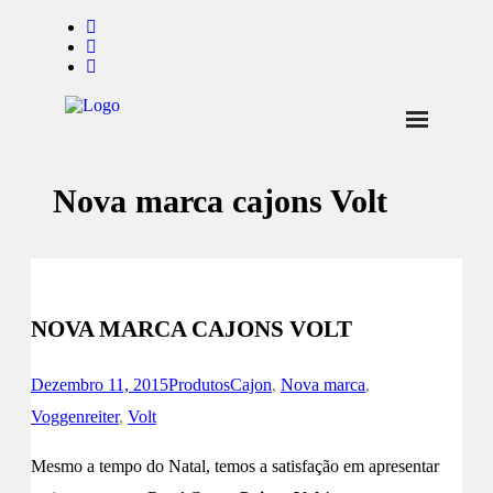
Início
Nova marca cajons Volt
Notícias
Marcas
Endorsers
NOVA MARCA CAJONS VOLT
Pontos de Venda
Promoções
Dezembro 11, 2015
Produtos
Cajon
,
Nova marca
,
Voggenreiter
,
Volt
Contactos
Mesmo a tempo do Natal, temos a satisfação em apresentar