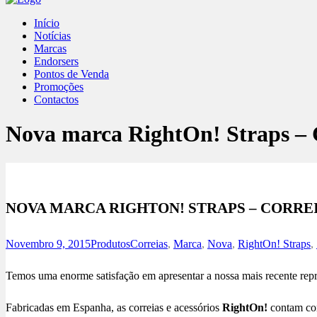
Início
Notícias
Marcas
Endorsers
Pontos de Venda
Promoções
Contactos
Nova marca RightOn! Straps – C
NOVA MARCA RIGHTON! STRAPS – CORRE
Novembro 9, 2015
Produtos
Correias
,
Marca
,
Nova
,
RightOn! Straps
,
Temos uma enorme satisfação em apresentar a nossa mais recente repr
Fabricadas em Espanha, as correias e acessórios
RightOn!
contam c