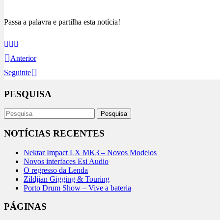
Passa a palavra e partilha esta notícia!
Anterior
Seguinte
PESQUISA
NOTÍCIAS RECENTES
Nektar Impact LX MK3 – Novos Modelos
Novos interfaces Esi Audio
O regresso da Lenda
Zildjian Gigging & Touring
Porto Drum Show – Vive a bateria
PÁGINAS