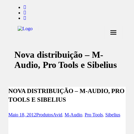
Início
Nova distribuição – M-
Notícias
Audio, Pro Tools e Sibelius
Marcas
Endorsers
NOVA DISTRIBUIÇÃO – M-AUDIO, PRO
Pontos de Venda
TOOLS E SIBELIUS
Promoções
Contactos
Maio 18, 2012
Produtos
Avid
,
M-Audio
,
Pro Tools
,
Sibelius