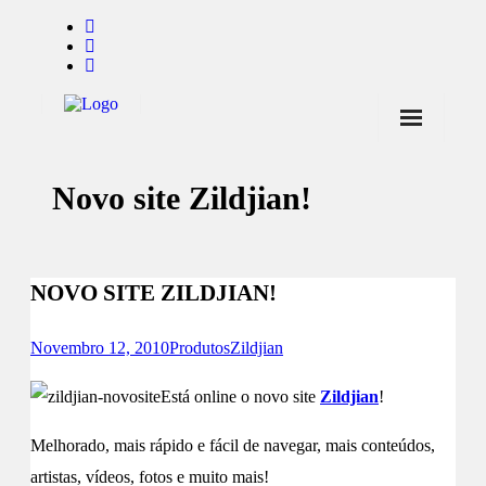
Início
Novo site Zildjian!
Notícias
Marcas
Endorsers
NOVO SITE ZILDJIAN!
Pontos de Venda
Novembro 12, 2010
Produtos
Zildjian
Promoções
Está online o novo site
Zildjian
!
Contactos
Melhorado, mais rápido e fácil de navegar, mais conteúdos,
artistas, vídeos, fotos e muito mais!