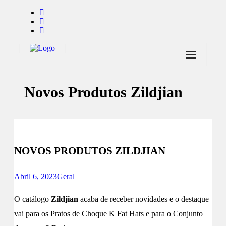
Início
Novos Produtos Zildjian
Notícias
Marcas
Endorsers
NOVOS PRODUTOS ZILDJIAN
Pontos de Venda
Promoções
Abril 6, 2023
Geral
Contactos
O catálogo
Zildjian
acaba de receber novidades e o destaque
vai para os Pratos de Choque K Fat Hats e para o Conjunto