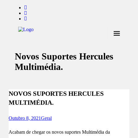
Início
Novos Suportes Hercules
Notícias
Multimédia.
Marcas
Endorsers
NOVOS SUPORTES HERCULES
Pontos de Venda
MULTIMÉDIA.
Promoções
Contactos
Outubro 8, 2021
Geral
Acabam de chegar os novos suportes Multimédia da