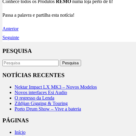
Conhece todos os Produtos
REMO
numa loja perto de ti!
Passa a palavra e partilha esta notícia!
Anterior
Seguinte
PESQUISA
NOTÍCIAS RECENTES
Nektar Impact LX MK3 – Novos Modelos
Novos interfaces Esi Audio
O regresso da Lenda
Zildjian Gigging & Touring
Porto Drum Show – Vive a bateria
PÁGINAS
Início