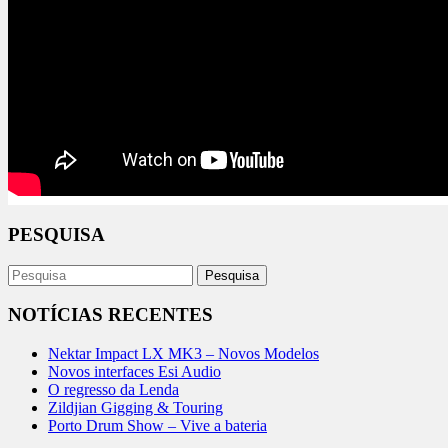
PESQUISA
NOTÍCIAS RECENTES
Nektar Impact LX MK3 – Novos Modelos
Novos interfaces Esi Audio
O regresso da Lenda
Zildjian Gigging & Touring
Porto Drum Show – Vive a bateria