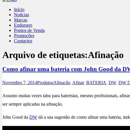
Início
Notícias
Marcas
Endorsers
Pontos de Venda
Promoções
Contactos
Arquivo de etiquetas:
Afinação
Como afinar uma bateria com John Good da D
Novembro 7, 2014
Produtos
Afinação
,
Afinar
,
BATERIA
,
DW
,
DW D
Assunto muitas vezes tabu para bateristas, mesmo profissionais, afin
ser sempre aplicadas na afinação.
John Good da
DW
dá a sua sugestão de como afinar uma bateria, in