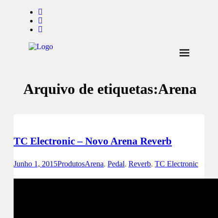
Início
Arquivo de etiquetas:
Arena
Notícias
Marcas
Endorsers
TC Electronic – Novo Arena Reverb
Pontos de Venda
Junho 1, 2015
Produtos
Arena
,
Pedal
,
Reverb
,
TC Electronic
Promoções
Contactos