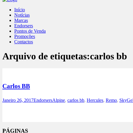
Início
Notícias
Marcas
Endorsers
Pontos de Venda
Promoções
Contactos
Arquivo de etiquetas:
carlos bb
Carlos BB
Janeiro 26, 2017
Endorsers
Alpine
,
carlos bb
,
Hercules
,
Remo
,
SkyGe
Facebook
Instagram
PÁGINAS