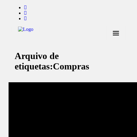
Início
Arquivo de
Notícias
etiquetas:
Compras
Marcas
Endorsers
Pontos de Venda
Promoções
Contactos