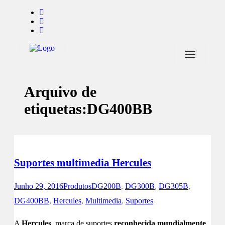
Início
Arquivo de
Notícias
etiquetas:
DG400BB
Marcas
Endorsers
Pontos de Venda
Suportes multimedia Hercules
Promoções
Junho 29, 2016
Produtos
DG200B
,
DG300B
,
DG305B
,
Contactos
DG400BB
,
Hercules
,
Multimedia
,
Suportes
A
Hercules
, marca de suportes
reconhecida mundialmente