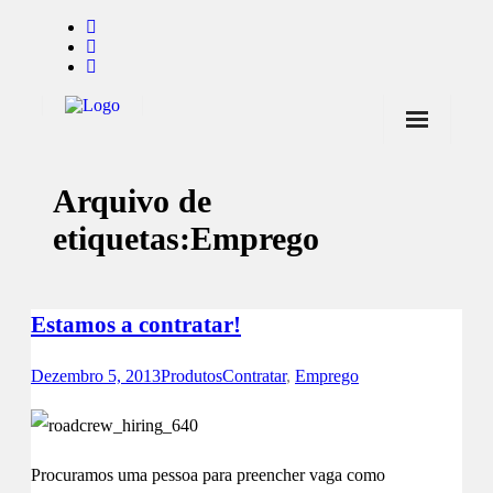
Início
Arquivo de
Notícias
etiquetas:
Emprego
Marcas
Endorsers
Estamos a contratar!
Pontos de Venda
Dezembro 5, 2013
Produtos
Contratar
,
Emprego
Promoções
Contactos
Procuramos uma pessoa para preencher vaga como