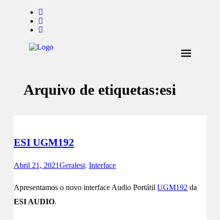
Início
Arquivo de etiquetas:
esi
Notícias
Marcas
Endorsers
ESI UGM192
Pontos de Venda
Abril 21, 2021
Geral
esi
,
Interface
Promoções
Apresentamos o novo interface Audio Portátil
UGM192
da
Contactos
ESI AUDIO
.