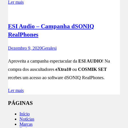
Ler mais
ESI Audio – Campanha dSONIQ
RealPhones
Dezembro 9, 2020
Geral
esi
Aproveita a campanha espectacular da
ESI AUDIO
! Na
compra dos auscultadores
eXtra10
ou
COSMIK SET
recebes um acesso ao software dSONIQ RealPhones.
Ler mais
PÁGINAS
Início
Notícias
Marcas