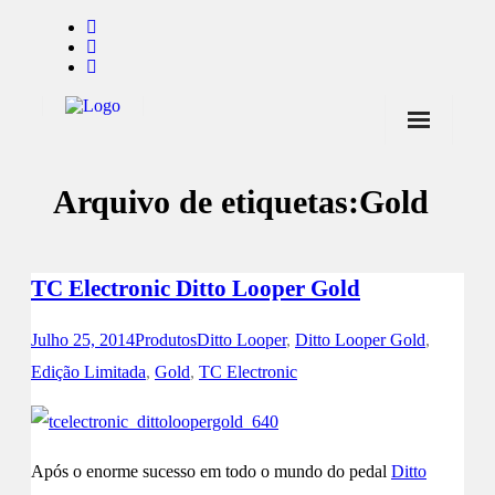
Início
Arquivo de etiquetas:
Gold
Notícias
Marcas
TC Electronic Ditto Looper Gold
Endorsers
Pontos de Venda
Julho 25, 2014
Produtos
Ditto Looper
,
Ditto Looper Gold
,
Edição Limitada
,
Gold
,
TC Electronic
Promoções
Contactos
Após o enorme sucesso em todo o mundo do pedal
Ditto