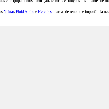
 em equipamentos, formação, técnicas e soluções aos amantes de músic
das
Nektar
,
Fluid Audio
e
Hercules
, marcas de renome e importância ne