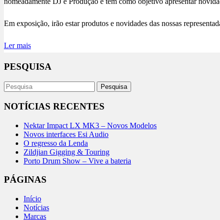
nomeadamente DJ e Produção e tem como objetivo apresentar novidades
Em exposição, irão estar produtos e novidades das nossas representa
Ler mais
PESQUISA
NOTÍCIAS RECENTES
Nektar Impact LX MK3 – Novos Modelos
Novos interfaces Esi Audio
O regresso da Lenda
Zildjian Gigging & Touring
Porto Drum Show – Vive a bateria
PÁGINAS
Início
Notícias
Marcas