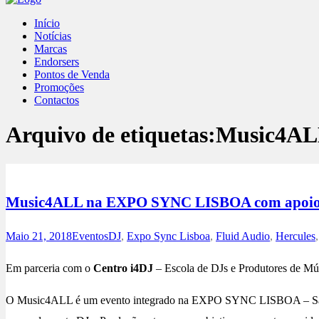
Início
Notícias
Marcas
Endorsers
Pontos de Venda
Promoções
Contactos
Arquivo de etiquetas:
Music4A
Music4ALL na EXPO SYNC LISBOA com apoio
Maio 21, 2018
Eventos
DJ
,
Expo Sync Lisboa
,
Fluid Audio
,
Hercules
Em parceria com o
Centro i4DJ
– Escola de DJs e Produtores de Mús
O Music4ALL é um evento integrado na EXPO SYNC LISBOA – Salão d