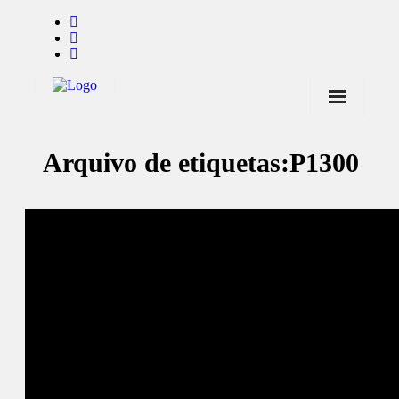
Início
Arquivo de etiquetas:
P1300
Notícias
Marcas
Endorsers
Pontos de Venda
Promoções
Contactos