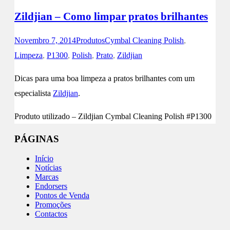
Zildjian – Como limpar pratos brilhantes
Novembro 7, 2014
Produtos
Cymbal Cleaning Polish
,
Limpeza
,
P1300
,
Polish
,
Prato
,
Zildjian
Dicas para uma boa limpeza a pratos brilhantes com um
especialista
Zildjian
.
Produto utilizado – Zildjian Cymbal Cleaning Polish #P1300
PÁGINAS
Início
Notícias
Marcas
Endorsers
Pontos de Venda
Promoções
Contactos