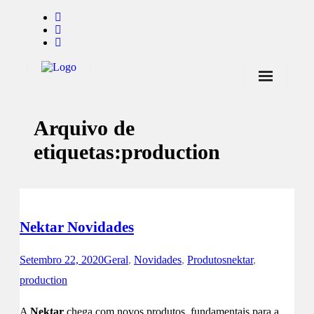
Início
Arquivo de
Notícias
etiquetas:
production
Marcas
Endorsers
Pontos de Venda
Nektar Novidades
Promoções
Setembro 22, 2020
Geral
,
Novidades
,
Produtos
nektar
,
Contactos
production
A
Nektar
chega com novos produtos, fundamentais para a