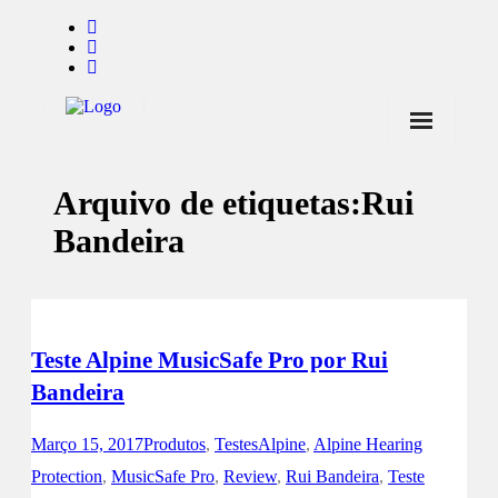
Início
Arquivo de etiquetas:
Rui
Notícias
Bandeira
Marcas
Endorsers
Pontos de Venda
Teste Alpine MusicSafe Pro por Rui
Promoções
Bandeira
Contactos
Março 15, 2017
Produtos
,
Testes
Alpine
,
Alpine Hearing
Protection
,
MusicSafe Pro
,
Review
,
Rui Bandeira
,
Teste