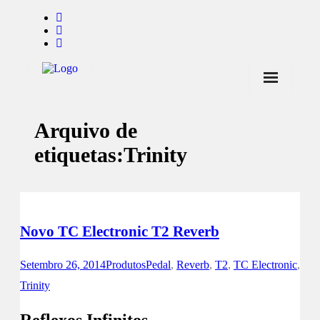
Início
Arquivo de
Notícias
etiquetas:
Trinity
Marcas
Endorsers
Pontos de Venda
Novo TC Electronic T2 Reverb
Promoções
Setembro 26, 2014
Produtos
Pedal
,
Reverb
,
T2
,
TC Electronic
,
Contactos
Trinity
Reflexos Infinitos