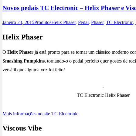
Novos pedais TC Electronic – Helix Phaser e Vis
Janeiro 23, 2015
Produtos
Helix Phaser
,
Pedal
,
Phaser
,
TC Electronic
,
Helix Phaser
O
Helix Phaser
já está pronto para se tornar um clássico moderno co
Smashing Pumpkins
, tornando-o o pedal perfeito quer gostes de ro
versátil que alguma vez foi feito!
TC Electronic Helix Phaser
Mais informações no site TC Electronic.
Viscous Vibe