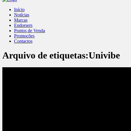
Início
Notícias
Marcas
Endorsers
Pontos de Venda
Promoções
Contactos
Arquivo de etiquetas:
Univibe