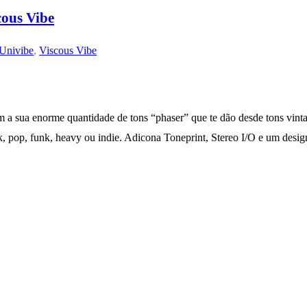
cous Vibe
Univibe
,
Viscous Vibe
m a sua enorme quantidade de tons “phaser” que te dão desde tons vint
ck, pop, funk, heavy ou indie. Adicona Toneprint, Stereo I/O e um desig