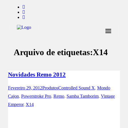
Início
Arquivo de etiquetas:
X14
Notícias
Marcas
Novidades Remo 2012
Endorsers
Pontos de Venda
Fevereiro 29, 2012
Produtos
Controlled Sound X
,
Mondo
Cajon
,
Powerstroke Pro
,
Remo
,
Samba Tamborim
,
Vintage
Promoções
Emperor
,
X14
Contactos