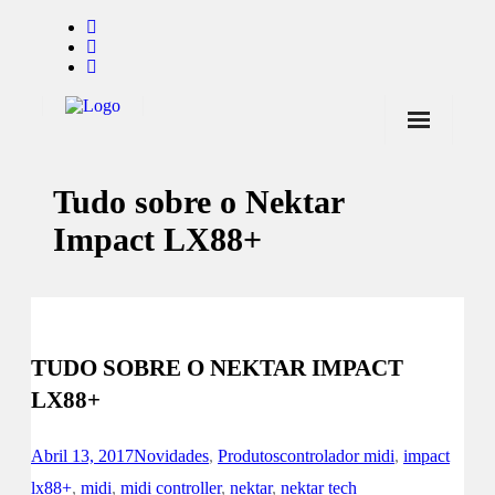
Início
Tudo sobre o Nektar
Notícias
Impact LX88+
Marcas
Endorsers
Pontos de Venda
TUDO SOBRE O NEKTAR IMPACT
Promoções
LX88+
Contactos
Abril 13, 2017
Novidades
,
Produtos
controlador midi
,
impact
lx88+
,
midi
,
midi controller
,
nektar
,
nektar tech