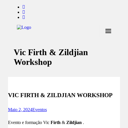
Início
Vic Firth & Zildjian
Notícias
Workshop
Marcas
Endorsers
Pontos de Venda
VIC FIRTH & ZILDJIAN WORKSHOP
Promoções
Contactos
Maio 2, 2024
Eventos
Evento e formação Vic
Firth
&
Zildjian
.