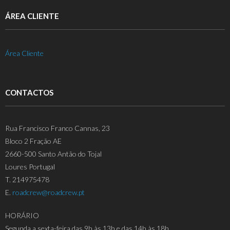
ÁREA CLIENTE
Área Cliente
CONTACTOS
Rua Francisco Franco Cannas, 23
Bloco 2 Fração AE
2660-500 Santo Antão do Tojal
Loures Portugal
T. 214975478
E.
roadcrew@roadcrew.pt
HORÁRIO
Segunda a sexta-feira das 9h às 13h e das 14h às 18h