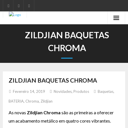
Início
ZILDJIAN BAQUETAS
Notícias
CHROMA
Marcas
Endorsers
ZILDJIAN BAQUETAS CHROMA
Pontos de Venda
Fevereiro 14, 2019
Novidades
,
Produtos
Baquetas
,
Promoções
BATERIA
,
Chroma
,
Zildjian
Contactos
As novas
Zildjian Chroma
são as primeiras a oferecer
um acabamento metálico em quatro cores vibrantes.