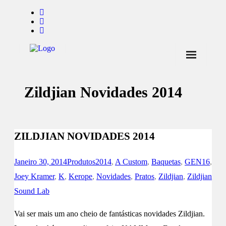
Início
Zildjian Novidades 2014
Notícias
Marcas
Endorsers
ZILDJIAN NOVIDADES 2014
Pontos de Venda
Janeiro 30, 2014
Produtos
2014
,
A Custom
,
Baquetas
,
GEN16
,
Promoções
Joey Kramer
,
K
,
Kerope
,
Novidades
,
Pratos
,
Zildjian
,
Zildjian
Sound Lab
Contactos
Vai ser mais um ano cheio de fantásticas novidades Zildjian.