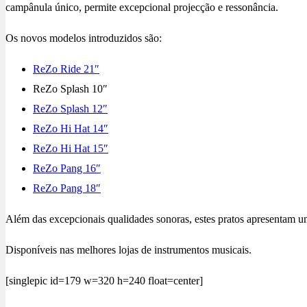
campânula único, permite excepcional projecção e ressonância.
Os novos modelos introduzidos são:
ReZo Ride 21″
ReZo Splash 10″
ReZo Splash 12″
ReZo Hi Hat 14″
ReZo Hi Hat 15″
ReZo Pang 16″
ReZo Pang 18″
Além das excepcionais qualidades sonoras, estes pratos apresentam um
Disponíveis nas melhores lojas de instrumentos musicais.
[singlepic id=179 w=320 h=240 float=center]