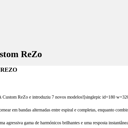
ustom ReZo
 REZO
 A Custom ReZo e introduziu 7 novos modelos![singlepic id=180 w=320
tornear em bandas alternadas entre espiral e completas, enquanto comb
ma agressiva gama de harmónicos brilhantes e uma resposta instantâne