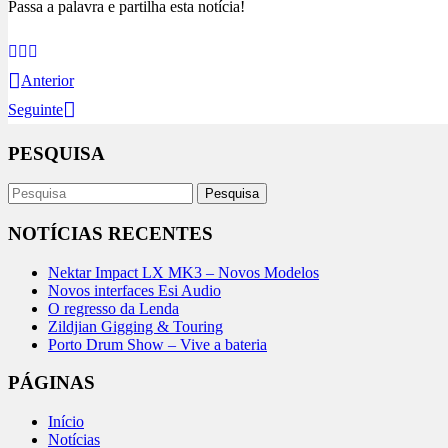
Passa a palavra e partilha esta notícia!
Anterior
Seguinte
PESQUISA
NOTÍCIAS RECENTES
Nektar Impact LX MK3 – Novos Modelos
Novos interfaces Esi Audio
O regresso da Lenda
Zildjian Gigging & Touring
Porto Drum Show – Vive a bateria
PÁGINAS
Início
Notícias