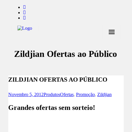
Início
Zildjian Ofertas ao Público
Notícias
Marcas
Endorsers
ZILDJIAN OFERTAS AO PÚBLICO
Pontos de Venda
Novembro 5, 2012
Produtos
Ofertas
,
Promoção
,
Zildjian
Promoções
Grandes ofertas sem sorteio!
Contactos