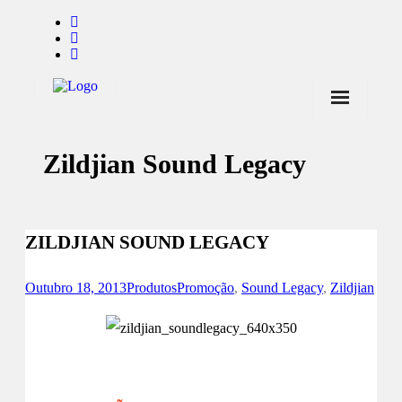
Início
Zildjian Sound Legacy
Notícias
Marcas
Endorsers
ZILDJIAN SOUND LEGACY
Pontos de Venda
Outubro 18, 2013
Produtos
Promoção
,
Sound Legacy
,
Zildjian
Promoções
Contactos