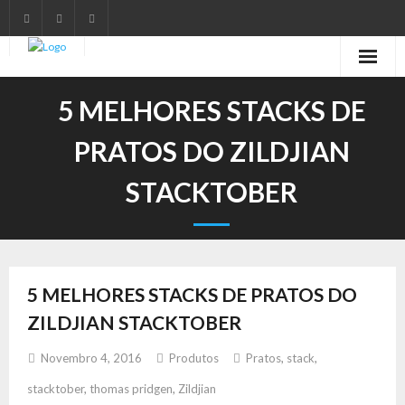
Início
5 MELHORES STACKS DE
Notícias
PRATOS DO ZILDJIAN
Marcas
STACKTOBER
Endorsers
Pontos de Venda
5 MELHORES STACKS DE PRATOS DO
Promoções
ZILDJIAN STACKTOBER
Contactos
Novembro 4, 2016
Produtos
Pratos
,
stack
,
stacktober
,
thomas pridgen
,
Zildjian