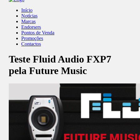
Início
Notícias
Marcas
Endorsers
Pontos de Venda
Promoções
Contactos
Teste Fluid Audio FXP7
pela Future Music