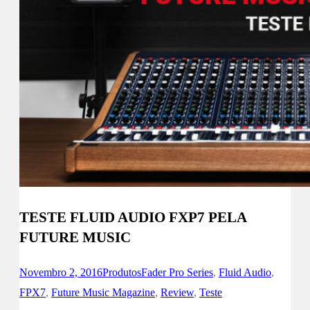
TESTE FLUID AUDIO FXP7 PELA
FUTURE MUSIC
Novembro 2, 2016
Produtos
Fader Pro Series
,
Fluid Audio
,
FPX7
,
Future Music Magazine
,
Review
,
Teste