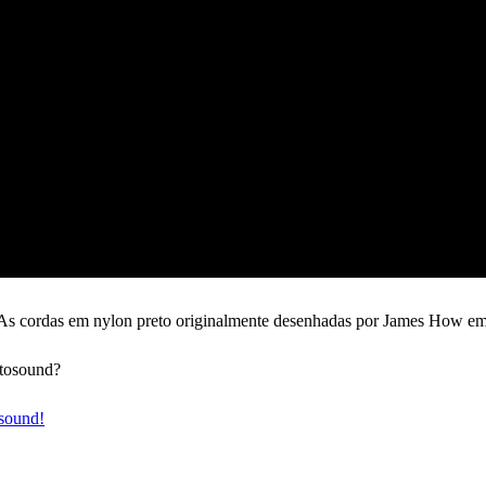
: As cordas em nylon preto originalmente desenhadas por James How e
otosound?
sound!