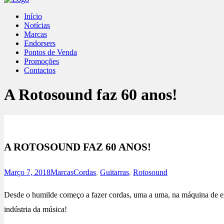
Início
Notícias
Marcas
Endorsers
Pontos de Venda
Promoções
Contactos
A Rotosound faz 60 anos!
A ROTOSOUND FAZ 60 ANOS!
Março 7, 2018
Marcas
Cordas
,
Guitarras
,
Rotosound
Desde o humilde começo a fazer cordas, uma a uma, na máquina de e
indústria da música!