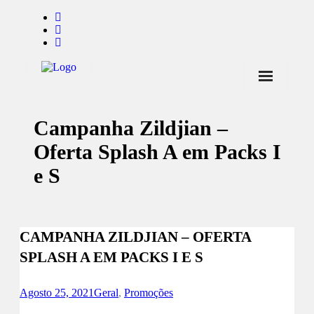
Início
Campanha Zildjian –
Notícias
Oferta Splash A em Packs I
Marcas
e S
Endorsers
Pontos de Venda
CAMPANHA ZILDJIAN – OFERTA
Promoções
SPLASH A EM PACKS I E S
Contactos
Agosto 25, 2021
Geral
,
Promoções