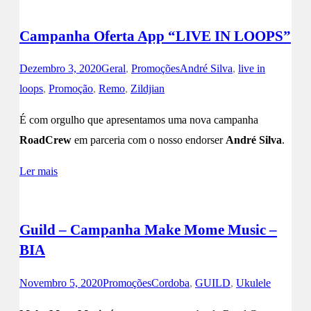
Campanha Oferta App “LIVE IN LOOPS”
Dezembro 3, 2020
Geral
,
Promoções
André Silva
,
live in
loops
,
Promoção
,
Remo
,
Zildjian
É com orgulho que apresentamos uma nova campanha
RoadCrew
em parceria com o nosso endorser
André Silva
.
Ler mais
Guild – Campanha Make Mome Music –
BIA
Novembro 5, 2020
Promoções
Cordoba
,
GUILD
,
Ukulele