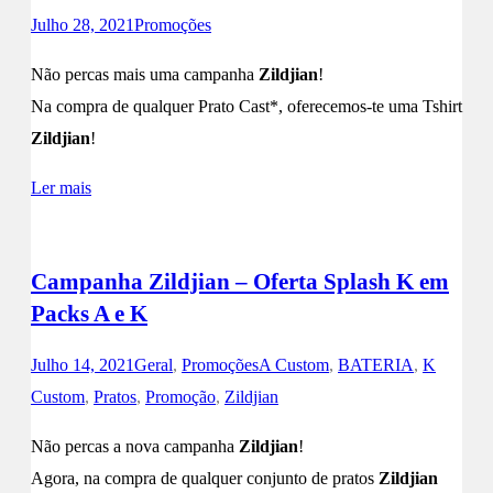
Julho 28, 2021
Promoções
Não percas mais uma campanha
Zildjian
!
Na compra de qualquer Prato Cast*, oferecemos-te uma Tshirt
Zildjian
!
Ler mais
Campanha Zildjian – Oferta Splash K em
Packs A e K
Julho 14, 2021
Geral
,
Promoções
A Custom
,
BATERIA
,
K
Custom
,
Pratos
,
Promoção
,
Zildjian
Não percas a nova campanha
Zildjian
!
Agora, na compra de qualquer conjunto de pratos
Zildjian