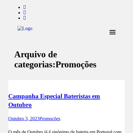
Início
Arquivo de
Notícias
categorias:
Promoções
Marcas
Endorsers
Pontos de Venda
Campanha Especial Bateristas em
Promoções
Outubro
Contactos
Outubro 3, 2023
Promoções
O mês de Outubro já é sinónimo de bateria em Portugal com